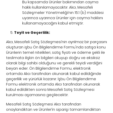
Bu kapsamda Ürünler bakımından cayma
hakkı kullanılamayacaktır. Alıcı, Mesafeli
Sözleşmeler Yönetmeliği’nin 15.1 (b) maddesi
uyarınca uyarınca Ürünler için cayma hakkını
kullanamayacağını kabul etmiştir.
Teyit ve Geçerlilik:
Alıcı, Mesafeli Satış Sözleşmesi’nin ayrılmaz bir parçasını
oluşturan işbu Ön Bilgilendirme Formu'nda satışa konu
Ürünlerin temel nitelikleri, satış fiyatı ve ödeme şekli ile
teslimata ilişkin ön bilgileri okuyup doğru ve eksiksiz
olarak bilgi sahibi olduğunu ve gerekli teyidi verdiğini
beyan eder. Ön Bilgilendirme Formu, elektronik
ortamda Alıcı tarafından okunarak kabul edildiğinde
geçerlilik ve yürürlük kazanır. İşbu Ön Bilgilendirme
Formu elektronik ortamda Alıcı tarafından okunarak
kabul edildikten sonra Mesafeli Satış Sözleşmesi
kurulması aşamasına geçilecektir.
Mesafeli Satış Sözleşmesi Alıcı tarafından
onaylandıktan ve Ürünler’in siparişi tamamlandıktan