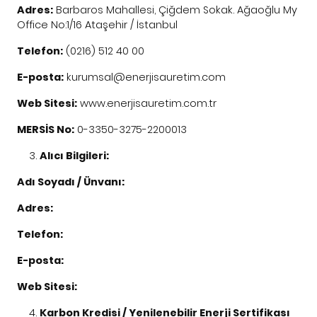
Adres:
Barbaros Mahallesi, Çiğdem Sokak. Ağaoğlu My
Office No:1/16 Ataşehir / İstanbul
Telefon:
(0216) 512 40 00
E-posta:
kurumsal@enerjisauretim.com
Web Sitesi:
www.enerjisauretim.com.tr
MERSİS No:
0-3350-3275-2200013
Alıcı Bilgileri:
Adı Soyadı / Ünvanı:
Adres:
Telefon:
E-posta:
Web Sitesi:
Karbon Kredisi / Yenilenebilir Enerji Sertifikası