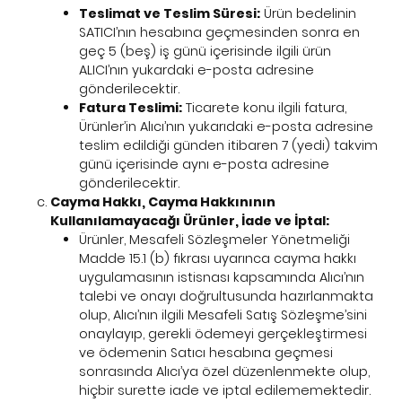
Teslimat ve Teslim Süresi:
Ürün bedelinin
SATICI’nın hesabına geçmesinden sonra en
geç 5 (beş) iş günü içerisinde ilgili ürün
ALICI’nın yukardaki e-posta adresine
gönderilecektir.
Fatura Teslimi:
Ticarete konu ilgili fatura,
Ürünler’in Alıcı’nın yukarıdaki e-posta adresine
teslim edildiği günden itibaren 7 (yedi) takvim
günü içerisinde aynı e-posta adresine
gönderilecektir.
Cayma Hakkı, Cayma Hakkınının
Kullanılamayacağı Ürünler, İade ve İptal:
Ürünler, Mesafeli Sözleşmeler Yönetmeliği
Madde 15.1 (b) fıkrası uyarınca cayma hakkı
uygulamasının istisnası kapsamında Alıcı’nın
talebi ve onayı doğrultusunda hazırlanmakta
olup, Alıcı’nın ilgili Mesafeli Satış Sözleşme’sini
onaylayıp, gerekli ödemeyi gerçekleştirmesi
ve ödemenin Satıcı hesabına geçmesi
sonrasında Alıcı’ya özel düzenlenmekte olup,
hiçbir surette iade ve iptal edilememektedir.