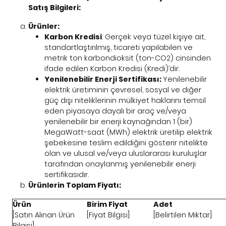
Satış Bilgileri:
Ürünler:
Karbon Kredisi
: Gerçek veya tüzel kişiye ait,
standartlaştırılmış, ticareti yapılabilen ve
metrik ton karbondioksit (ton-CO2) cinsinden
ifade edilen Karbon Kredisi (Kredi)’dir.
Yenilenebilir Enerji Sertifikası:
Yenilenebilir
elektrik üretiminin çevresel, sosyal ve diğer
güç dışı niteliklerinin mülkiyet haklarını temsil
eden piyasaya dayalı bir araç ve/veya
yenilenebilir bir enerji kaynağından 1 (bir)
MegaWatt-saat (MWh) elektrik üretilip elektrik
şebekesine teslim edildiğini gösterir nitelikte
olan ve ulusal ve/veya uluslararası kuruluşlar
tarafından onaylanmış yenilenebilir enerji
sertifikasıdır.
Ürünlerin Toplam Fiyatı:
Ürün
Birim Fiyat
Adet
[Satın Alınan Ürün
[Fiyat Bilgisi]
[Belirtilen Miktar]
Bilgisi]