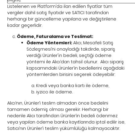
Listelenen ve Platform’da ilan edilen fiyatlar tüm
vergiler dahil satış fiyatıdır ve SATICI tarafından
herhangi bir güncelleme yapılana ve değiştirilene
kadar geçerlidir.
Ödeme, Faturalama ve Teslimat:
Ödeme Yöntemleri:
Alıcı, Mesafeli Satış
Sözleşmesi’ni onayladığı takdirde, sipariş
verdiği Ürünler'in bedeli, seçtiği ödeme
yöntemi ile Alıcı’dan tahsil olunur. Alıcı sipariş
kapsamındaki Ürünler’in bedellerini aşağıdaki
yöntemlerden birisini seçerek ödeyebilir:
Kredi veya banka kartı ile ödeme,
iyzico ile ödeme.
Alıcı’nın, Ürünler’i teslim almadan önce bedelini
tamamen ödemiş olması gerekir. Herhangi bir
nedenle Alıcı tarafından Ürünler’in bedeli ödenmez
veya yapılan ödeme banka kayıtlarında iptal edilir ise,
Satıcı’nın Ürünler’i teslim yükümlülüğü kalmayacaktır.