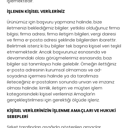
işlemektedir.
İŞLENEN KİŞİSEL VERİLERİNİZ
Ürünümüz için başvuru yapmanız halinde, bize
iletmenizi beklediğimiz bilgiler; yetkilisi olduğunuz firma
bilgisi, firma adresi, firma iletişim bilgileri, vergi dairesi
ve firma e-posta adresi şeklinde bilgilerden ibarettir.
Belirtmek isteriz ki bu bilgiler tek başına kişisel veri teşkil
etmemektedir. Ancak başvurunuz esnasında ve
devamındaki olası görüşmelerimiz esnasında, bazı
bilgiler sizi tanımlayıcı hale gelebilir. Örneğin ilettiğiniz
e-posta adresinin kurumsal olmaması ve ad-
soyadınızı içermesi halinde ya da tarafımıza
ileteceğiniz e-postaların sonunda unvan ve imzanız
olması halinde; kimlik, iletişim ve müşteri işlem
kategorisindeki kişisel verilerinizi Amaçlar’ın
gerçekleştirilmesi için gerektiği ölçüde işleriz.
KİŞİSEL VERİLERİNİZİN İŞLENME AMAÇLARI VE HUKUKİ
SEBEPLERİ
Şirket tarafından aşağıda gösterilen amaçlar