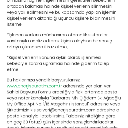
olmasına rağmen, işlenmesini gerektiren sebeplerin
ortadan kalkması halinde kişisel verilerin silinmesini
veya yok edilmesini ve bu kapsamda yapılan işlemin
kişisel verilerin aktarıldığı üçüncü kişilere bildirilmesini
isteme,
*İşlenen verilerin münhasıran otomatik sistemler
vasıtasıyla analiz edilerek kişinin aleyhine bir sonuç
ortaya çıkmasına itiraz etme,
*Kişisel verilerin kanuna aykırı olarak işlenmesi
sebebiyle zarara uğraması halinde giderim talep
etme.
Bu haklarınıza yönelik başvurularınızı,
www.enerjisauretim.com.tr
adresinde yer alan Veri
Sahibi Başvuru Formu aracılığıyla fiziki ortamda posta
veya noter kanalıyla “Barbaros Mh. Çiğdem Sk. Ağaoğlu
My Office Apt No: 1/16 Ataşehir / İstanbul” adresine veya
Şirketimizin
kisiselveri@enerjisauretim.com
adresine e-
posta kanalıyla iletebilirsiniz. Talebiniz, niteliğine göre
en geç 30 (otuz) gün içerisinde sonuçlandırılacaktır.