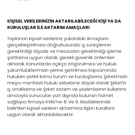
KİŞİSEL VERİLERİNİZİN AKTARILABİLECEĞİ KİŞİ YA DA
KURULUŞLAR İLE AKTARIM AMAÇLARI
Toplanan kişisel verileriniz yukarıdaki Amaçların
gerçekleştirilmesi doğrultusunda; iş süreçlerinin
gerektirdiği ölçüde ve mevzuatın gerektirdiği işleme
şartlarına uygun olarak, gerekli güvenlik önlemleri
alınarak, kanunlarda açıkça öngörülmesi ve hukuki
yükümlülüklerimizin yerine getirilmesi kapsamında
hukuken yetkili kamu kurum ve kuruluşlarına, Şirketimizin
meşru menfaati hukuki sebebine dayalı olarak Şirket’in
iş ortaklarına ve Şirket sistem ve yazılımlarının kullanımı
amacıyla sunucuları yurt dışında bulunan hizmet
sağlayıcı firmaya KVKK’nın 8. Ve 9. Maddelerinde
belirtilen kişisel verilerin aktarımına ilişkin kurallara
uygun olarak aktarılabilecektir.