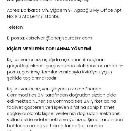
Adres: Barbaros Mh. Çiğdem Sk. Ağaoğlu My Office Apt
No: 1/16 Ataşehir / İstanbul
Telefon:
E-posta:
kisiselveri@enerjisauretim.com
KİŞİSEL VERİLERİN TOPLANMA YÖNTEMİ
Kişisel verileriniz; aşağıda açıklanan Amaçlar’ın
gerçekleştirilmesi çerçevesinde elektronik ortamda e-
posta, çevrimiçi formlar vasıtasıyla KVKK’ya uygun
şekilde toplanmaktadır.
Kişisel verileriniz, veri işleyenimiz olan Enerjisa
Commodities B.V. tarafından doğrudan sizden elde
edilmektedir. Enerjisa Commodities B.V. Şirket adına
faaliyet gösteren veri işleyen sıfatına sahip hizmet
sağlayıcı olarak; kişisel verilerinizi doğrudan elektronik
yollarla elde edebilmekte ve yalnızca Şirket tarafından
belirlenen amaç ve talimatlar doğrultusunda